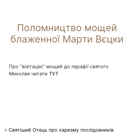
Поломництво мощей
блаженної Марти Вєцки
Про “візітацію” мощей до парафії святого
Миколая читати
ТУТ
«
Святіший Отець про харизму послідовників