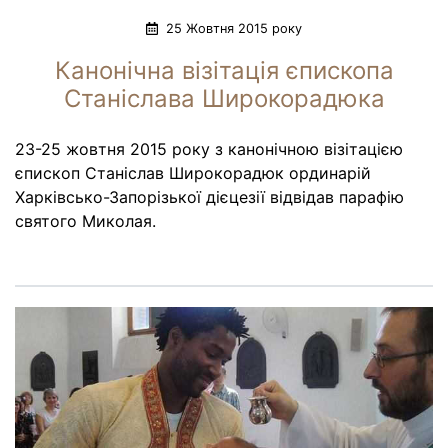
25 Жовтня 2015 року
Канонічна візітація єпископа
Станіслава Широкорадюка
23-25 жовтня 2015 року з канонічною візітацією
єпископ Станіслав Широкорадюк ординарій
Харківсько-Запорізької дієцезії відвідав парафію
святого Миколая.