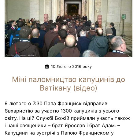
10 Лютого 2016 року
Міні паломництво капуцинів до
Ватікану (відео)
9 лютого о 7:30 Папа Франциск відправив
Євхаристію за участю 1300 капуцинів з усього
світу. На цій Службі Божій приймали участь також
і наші священики – брат Ярослав і брат Адам. –
Капуцини на зустрічі з Папою Франциском у