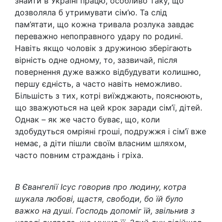
знайти в Україні працю, особливо таку, що
дозволяла б утримувати сім’ю. Та слід
пам’ятати, що кожна тривала розлука завдає
переважно непоправного удару по родині.
Навіть якщо чоловік з дружиною зберігають
вірність одне одному, то, зазвичай, після
повернення дуже важко відбудувати колишню,
першу єдність, а часто навіть неможливо.
Більшість з тих, котрі виїжджають, пояснюють,
що зважуються на цей крок заради сім’ї, дітей.
Однак – як же часто буває, що, коли
здобудуться омріяні гроші, подружжя і сім’ї вже
немає, а діти пішли своїм власним шляхом,
часто повним страждань і гріха.
В Євангелії Ісус говорив про людину, котра
шукала любові, щастя, свободи, бо їй було
важко на душі. Господь допоміг їй, звільнив з