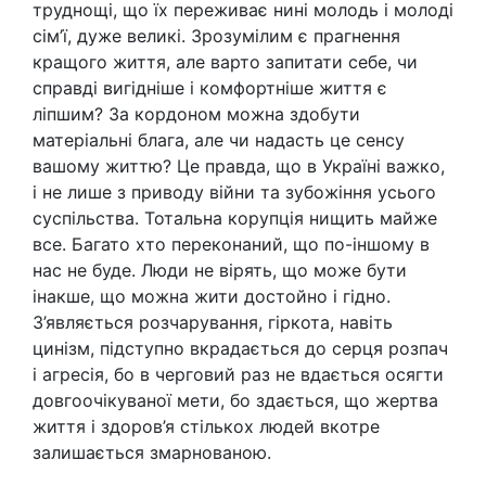
труднощі, що їх переживає нині молодь і молоді
сім’ї, дуже великі. Зрозумілим є прагнення
кращого життя, але варто запитати себе, чи
справді вигідніше і комфортніше життя є
ліпшим? За кордоном можна здобути
матеріальні блага, але чи надасть це сенсу
вашому життю? Це правда, що в Україні важко,
і не лише з приводу війни та зубожіння усього
суспільства. Тотальна корупція нищить майже
все. Багато хто переконаний, що по-іншому в
нас не буде. Люди не вірять, що може бути
інакше, що можна жити достойно і гідно.
З’являється розчарування, гіркота, навіть
цинізм, підступно вкрадається до серця розпач
і агресія, бо в черговий раз не вдається осягти
довгоочікуваної мети, бо здається, що жертва
життя і здоров’я стількох людей вкотре
залишається змарнованою.