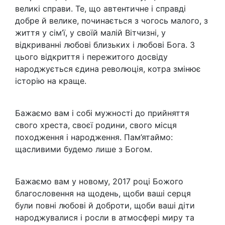
великі справи. Те, що автентичне і справді
добре й велике, починається з чогось малого, з
життя у сім’ї, у своїй малій Вітчизні, у
відкриванні любові близьких і любові Бога. З
цього відкриття і пережитого досвіду
народжується єдина революція, котра змінює
історію на краще.
Бажаємо вам і собі мужності до прийняття
свого хреста, своєї родини, свого місця
походження і народження. Пам’ятаймо:
щасливими будемо лише з Богом.
Бажаємо вам у новому, 2017 році Божого
благословення на щодень, щоби ваші серця
були повні любові й доброти, щоби ваші діти
народжувалися і росли в атмосфері миру та