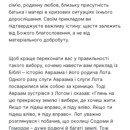
сім’ю, родинну любов, близьку присутність
батька і матері в кризових ситуаціях їхнього
дорослішання. Своїм прикладом ви
підтверджуєте важливу істину: щастя залежить
від Божого благословення, а не від
матеріального добробуту.
Щоб краще переконати вас у правильності
такого вибору, хочемо навести вам приклад із
Біблії – історію Авраама і його родича Лота.
Одного разу слуги Авраама і слуги Лота
посварилися між собою за криницю. Тоді
Авраам зустрівся з Лотом і сказав: «Глянь на
цю прекрасну землю і вибери, де хочеш жити.
Якщо ти підеш вправо, я піду вліво. Якщо ти
підеш вліво, я піду вправо». Лот уважно
розглянувся і побачив, що околиці Содоми й
Гоморри – дуже родючі й багаті землі. Тож