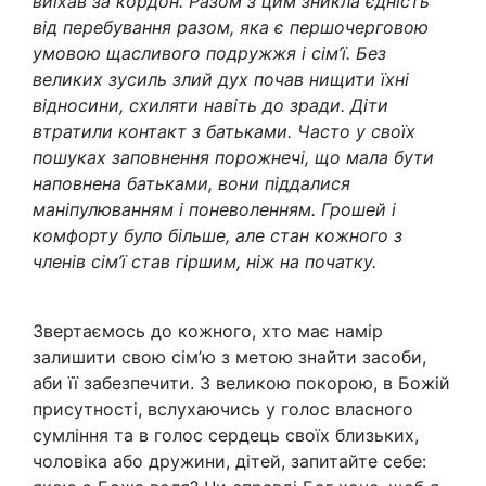
виїхав за кордон. Разом з цим зникла єдність
від перебування разом, яка є першочерговою
умовою щасливого подружжя і сім’ї. Без
великих зусиль злий дух почав нищити їхні
відносини, схиляти навіть до зради. Діти
втратили контакт з батьками. Часто у своїх
пошуках заповнення порожнечі, що мала бути
наповнена батьками, вони піддалися
маніпулюванням і поневоленням. Грошей і
комфорту було більше, але стан кожного з
членів сім’ї став гіршим, ніж на початку.
Звертаємось до кожного, хто має намір
залишити свою сім’ю з метою знайти засоби,
аби її забезпечити. З великою покорою, в Божій
присутності, вслухаючись у голос власного
сумління та в голос сердець своїх близьких,
чоловіка або дружини, дітей, запитайте себе: