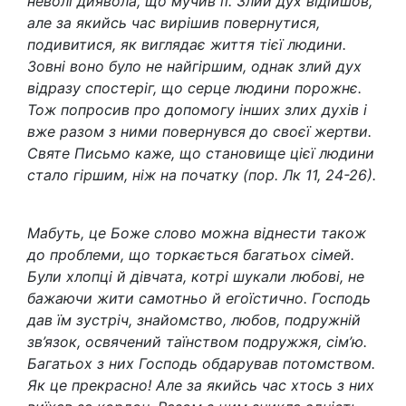
неволі диявола, що мучив її. Злий дух відійшов,
але за якийсь час вирішив повернутися,
подивитися, як виглядає життя тієї людини.
Зовні воно було не найгіршим, однак злий дух
відразу спостеріг, що серце людини порожнє.
Тож попросив про допомогу інших злих духів і
вже разом з ними повернувся до своєї жертви.
Святе Письмо каже, що становище цієї людини
стало гіршим, ніж на початку (пор. Лк 11, 24-26).
Мабуть, це Боже слово можна віднести також
до проблеми, що торкається багатьох сімей.
Були хлопці й дівчата, котрі шукали любові, не
бажаючи жити самотньо й егоїстично. Господь
дав їм зустріч, знайомство, любов, подружній
зв’язок, освячений таїнством подружжя, сім’ю.
Багатьох з них Господь обдарував потомством.
Як це прекрасно! Але за якийсь час хтось з них