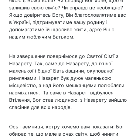
якою є Божа воля? Чи справді Бог хоче, щоб я
залишив свою сім’ю? Чи справді це необхідно?
Якщо довіритесь Богу, Він благословлятиме вас
в Україні, підтримуватиме вашу родину і
допомагатиме їй щасливо жити, адже Він є
нашим люблячим Батьком.
На завершення повернімося до Святої Сім’ї з
Назарету. Так, саме до Назарету, до їхньої
маленької і бідної Батьківщини, окупованої
римлянами. Назарет був дуже маленькою
місцевістю, а над його мешканцями полюбляли
насміхатися. Та саме в Назареті відбулося
Втілення, Бог став людиною, з Назарету вийшло
спасіння для всіх народів.
Ось таємниця, котру хочемо вам показати: Бог
обирає те, що мале в очах світу, щоб чинити