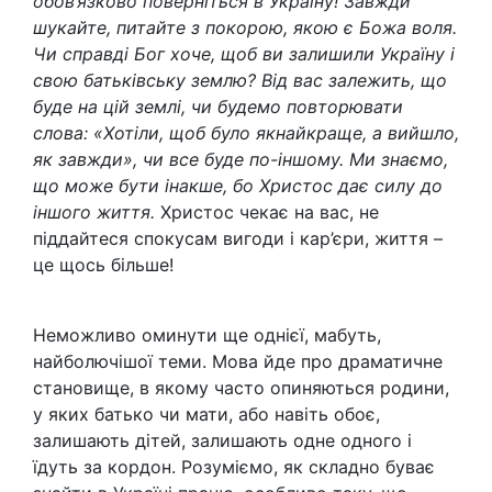
обов’язково поверніться в Україну! Завжди
шукайте, питайте з покорою, якою є Божа воля.
Чи справді Бог хоче, щоб ви залишили Україну і
свою батьківську землю? Від вас залежить, що
буде на цій землі, чи будемо повторювати
слова: «Хотіли, щоб було якнайкраще, а вийшло,
як завжди», чи все буде по-іншому. Ми знаємо,
що може бути інакше, бо Христос дає силу до
іншого життя.
Христос чекає на вас, не
піддайтеся спокусам вигоди і кар’єри, життя –
це щось більше!
Неможливо оминути ще однієї, мабуть,
найболючішої теми. Мова йде про драматичне
становище, в якому часто опиняються родини,
у яких батько чи мати, або навіть обоє,
залишають дітей, залишають одне одного і
їдуть за кордон. Розуміємо, як складно буває