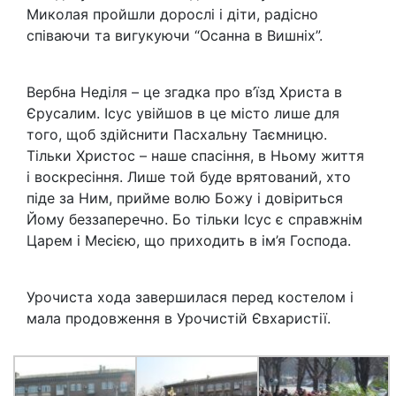
Миколая пройшли дорослі і діти, радісно
співаючи та вигукуючи “Осанна в Вишніх”.
Вербна Неділя – це згадка про в’їзд Христа в
Єрусалим. Ісус увійшов в це місто лише для
того, щоб здійснити Пасхальну Таємницю.
Тільки Христос – наше спасіння, в Ньому життя
і воскресіння. Лише той буде врятований, хто
піде за Ним, прийме волю Божу і довіриться
Йому беззаперечно. Бо тільки Ісус є справжнім
Царем і Месією, що приходить в ім’я Господа.
Урочиста хода завершилася перед костелом і
мала продовження в Урочистій Євхаристії.