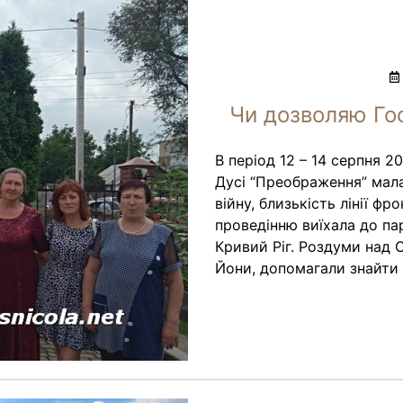
Чи дозволяю Гос
В період 12 – 14 серпня 2
Дусі “Преображення” мала
війну, близькість лінії ф
проведінню виїхала до пар
Кривий Ріг. Роздуми над 
Йони, допомагали знайти в