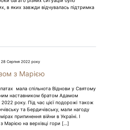
оки багато різних ситуацій було
х, в яких завжди відчувалась підтримка
28 Серпня 2022 року
зом з Марією
патах мала спільнота Віднови у Святому
овним наставником братом Адамом
 2022 року. Під час цієї подорожі також
ичівську та Бердичівську, мали нагоду
ірах припинення війни в Україні. І
з Марією на верхівці гори […]