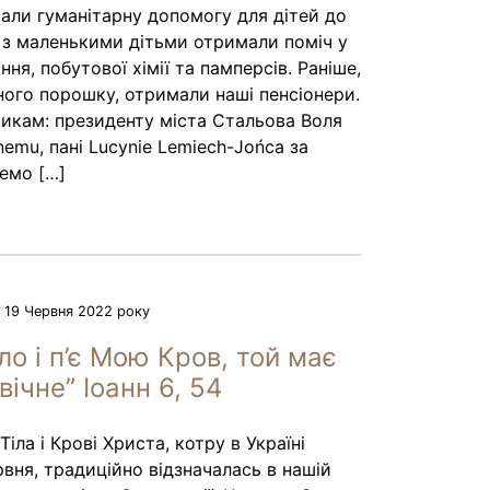
вали гуманітарну допомогу для дітей до
й з маленькими дітьми отримали поміч у
ня, побутової хімії ​​та памперсів. Раніше,
ного порошку, отримали наші пенсіонери.
икам: президенту міста Стальова Воля
emu, пані Lucynie Lemiech-Jońca за
чемо […]
19 Червня 2022 року
іло і п’є Мою Кров, той має
вічне” Іоанн 6, 54
іла і Крові Христа, котру в Україні
рвня, традиційно відзначалась в нашій