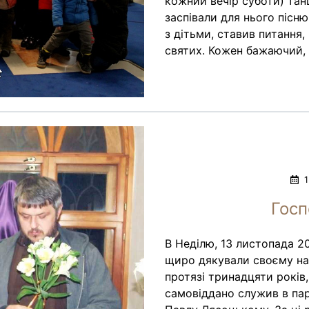
кожний вечір суботи) та
заспівали для нього пісню
з дітьми, ставив питання,
святих. Кожен бажаючий, 
13
Госп
В Неділю, 13 листопада 2
щиро дякували своєму на
протязі тринадцяти років,
самовіддано служив в пар