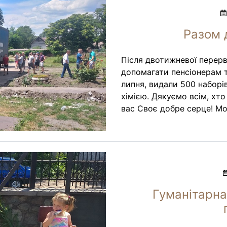
Разом 
Після двотижневої перерв
допомагати пенсіонерам т
липня, видали 500 набор
хімією. Дякуємо всім, хт
вас Своє добре серце! М
Гуманітарна