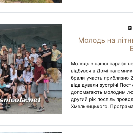
Молодь на літн
Молодь з нашої парафії н
відбувся в Домі паломник
брали участь приблизно 2
відвідували зустрічі Пост
допомагають молодим люд
другий рік поспіль прово
Хмельницького. Програма