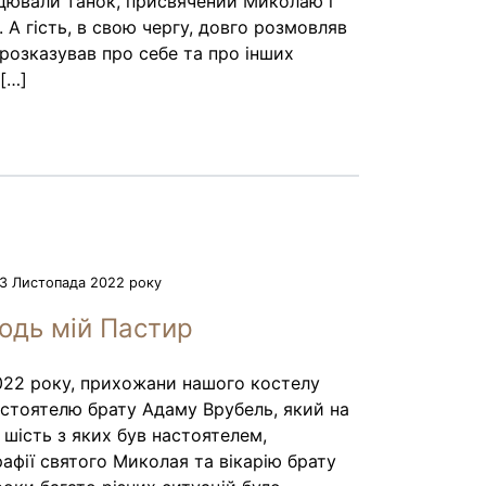
нцювали танок, присвячений Миколаю і
. А гість, в свою чергу, довго розмовляв
 розказував про себе та про інших
[…]
 Листопада 2022 року
одь мій Пастир
022 року, прихожани нашого костелу
стоятелю брату Адаму Врубель, який на
 шість з яких був настоятелем,
афії святого Миколая та вікарію брату