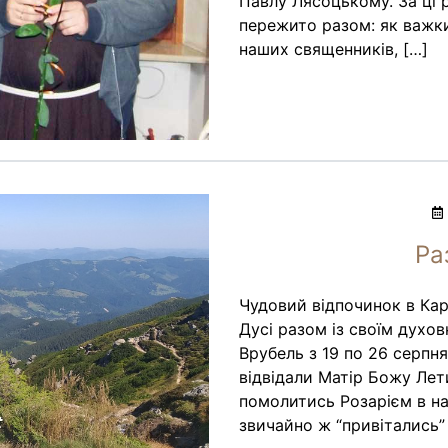
Павлу Лясоцькому. За ці р
пережито разом: як важки
наших священників, […]
Ра
Чудовий відпочинок в Кар
Дусі разом із своїм дух
Врубель з 19 по 26 серпня
відвідали Матір Божу Лет
помолитись Розарієм в нам
звичайно ж “привітались” 