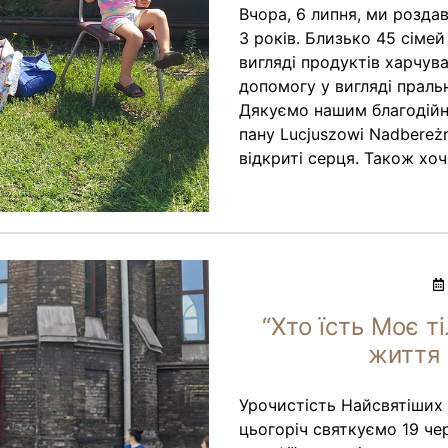
Вчора, 6 липня, ми розда
3 років. Близько 45 сіме
вигляді продуктів харчуван
допомогу у вигляді праль
Дякуємо нашим благодійн
пану Lucjuszowi Nadbereżn
відкриті серця. Також хо
“Хто їсть Моє т
життя 
Урочистість Найсвятіших Т
цьогоріч святкуємо 19 че