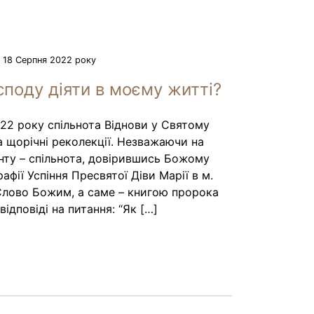
18 Серпня 2022 року
поду діяти в моєму житті?
022 року спільнота Віднови у Святому
 щорічні реколекції. Незважаючи на
ронту – спільнота, довірившись Божому
афії Успіння Пресвятої Діви Марії в м.
Слово Божим, а саме – книгою пророка
ідповіді на питання: “Як […]