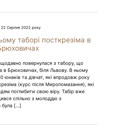
22 Серпня 2022 року
ьому таборі посткрезіма в
Брюховичах
ещодавно повернулася з табору, що
а в Брюховичах, біля Львову. В ньому
0 юнаків та дівчат, які впродовж року
крезіма (курс після Миропомазання), які
ям поглибити свою віру. Табір вже
дився спільно з молоддю з
 була […]